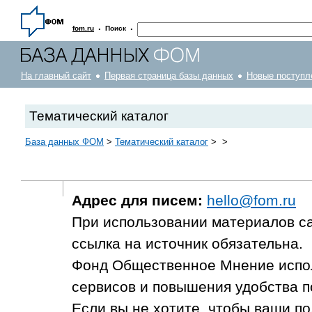
·
·
fom.ru
Поиск
На главный сайт
Первая страница базы данных
Новые поступл
Тематический каталог
База данных ФОМ
>
Тематический каталог
>
>
Адрес для писем:
hello@fom.ru
При использовании материалов с
ссылка на источник обязательна.
Фонд Общественное Мнение испол
сервисов и повышения удобства п
Если вы не хотите, чтобы ваши п