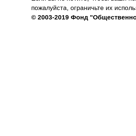
пожалуйста, ограничьте их исполь
© 2003-2019 Фонд "Общественн