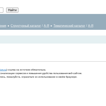
ения
Структурный каталог
/
А-Я
Тематический каталог
/
А-Я
fom.ru
) ссылка на источник обязательна.
онализации сервисов и повышения удобства пользования веб-сайтом.
ись, пожалуйста, ограничьте их использование в своём браузере.