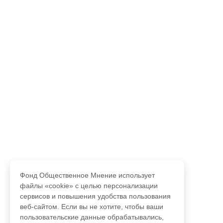
Фонд Общественное Мнение использует
файлы «cookie» с целью персонализации
сервисов и повышения удобства пользования
веб-сайтом. Если вы не хотите, чтобы ваши
пользовательские данные обрабатывались,