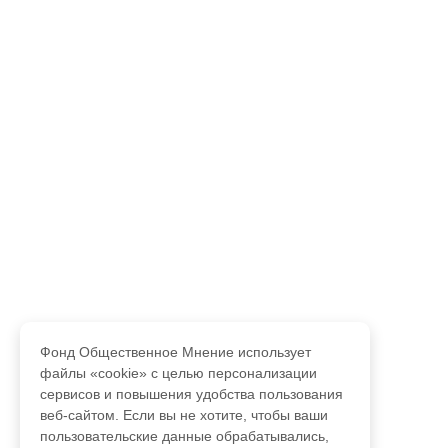
Фонд Общественное Мнение использует
файлы «cookie» с целью персонализации
сервисов и повышения удобства пользования
веб-сайтом. Если вы не хотите, чтобы ваши
пользовательские данные обрабатывались,