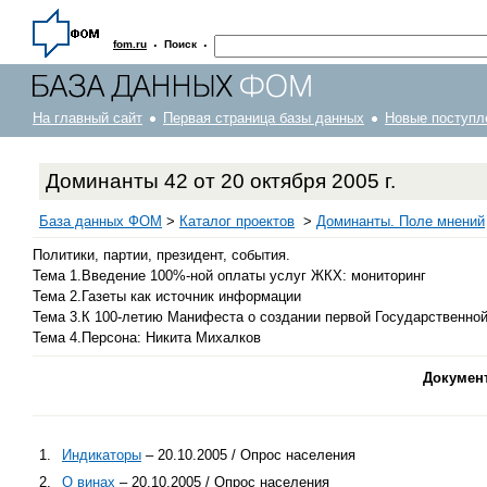
·
·
fom.ru
Поиск
На главный сайт
Первая страница базы данных
Новые поступл
Доминанты 42 от 20 октября 2005 г.
База данных ФОМ
>
Каталог проектов
>
Доминанты. Поле мнений
Политики, партии, президент, события.
Тема 1.Введение 100%-ной оплаты услуг ЖКХ: мониторинг
Тема 2.Газеты как источник информации
Тема 3.К 100-летию Манифеста о создании первой Государственно
Тема 4.Персона: Никита Михалков
Докумен
1.
Индикаторы
– 20.10.2005 / Опрос населения
2.
О винах
– 20.10.2005 / Опрос населения