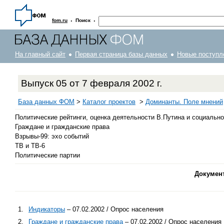
·
·
fom.ru
Поиск
На главный сайт
Первая страница базы данных
Новые поступл
Выпуск 05 от 7 февраля 2002 г.
База данных ФОМ
>
Каталог проектов
>
Доминанты. Поле мнений
Политические рейтинги, оценка деятельности В.Путина и социальн
Граждане и гражданские права
Взрывы-99: эхо событий
ТВ и ТВ-6
Политические партии
Докумен
1.
Индикаторы
– 07.02.2002 / Опрос населения
2.
Граждане и гражданские права
– 07.02.2002 / Опрос населения