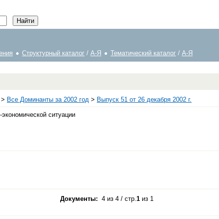
ения
Структурный каталог
/
А-Я
Тематический каталог
/
А-Я
>
Все Доминанты за 2002 год
>
Выпуск 51 от 26 декабря 2002 г.
о-экономической ситуации
Документы:
4 из 4 / стр.
1
из 1