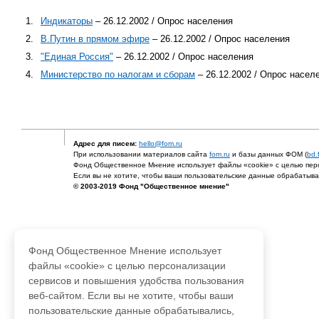
1.
Индикаторы
– 26.12.2002 / Опрос населения
2.
В.Путин в прямом эфире
– 26.12.2002 / Опрос населения
3.
"Единая Россия"
– 26.12.2002 / Опрос населения
4.
Министерство по налогам и сборам
– 26.12.2002 / Опрос насел
Адрес для писем:
hello@fom.ru
При использовании материалов сайта
fom.ru
и базы данных ФОМ (
bd.
Фонд Общественное Мнение использует файлы «cookie» с целью перс
Если вы не хотите, чтобы ваши пользовательские данные обрабатывал
© 2003-2019 Фонд "Общественное мнение"
Фонд Общественное Мнение использует
файлы «cookie» с целью персонализации
сервисов и повышения удобства пользования
веб-сайтом. Если вы не хотите, чтобы ваши
пользовательские данные обрабатывались,