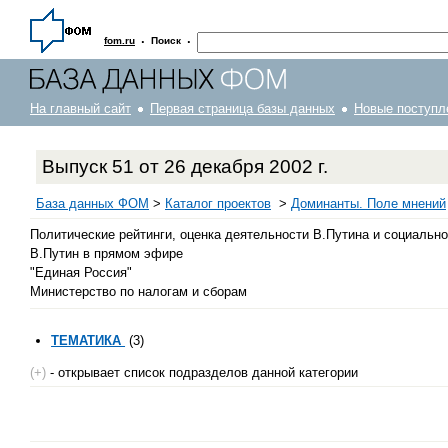
·
·
fom.ru
Поиск
На главный сайт
Первая страница базы данных
Новые поступл
Выпуск 51 от 26 декабря 2002 г.
База данных ФОМ
>
Каталог проектов
>
Доминанты. Поле мнений
Политические рейтинги, оценка деятельности В.Путина и социальн
В.Путин в прямом эфире
"Единая Россия"
Министерство по налогам и сборам
ТЕМАТИКА
(3)
(+)
- открывает список подразделов данной категории