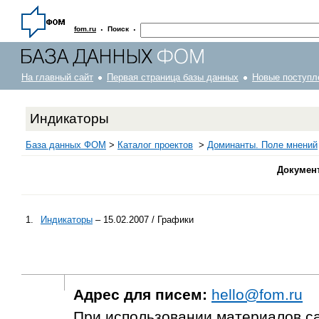
·
·
fom.ru
Поиск
На главный сайт
Первая страница базы данных
Новые поступл
Индикаторы
База данных ФОМ
>
Каталог проектов
>
Доминанты. Поле мнений
Докумен
1.
Индикаторы
– 15.02.2007 / Графики
Адрес для писем:
hello@fom.ru
При использовании материалов с