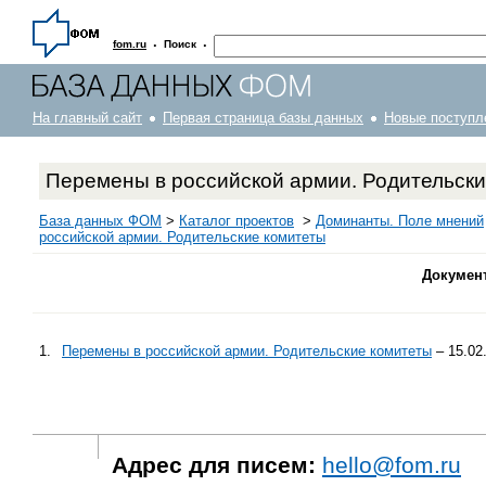
·
·
fom.ru
Поиск
На главный сайт
Первая страница базы данных
Новые поступл
Перемены в российской армии. Родительски
База данных ФОМ
>
Каталог проектов
>
Доминанты. Поле мнений
российской армии. Родительские комитеты
Докумен
1.
Перемены в российской армии. Родительские комитеты
– 15.02
Адрес для писем:
hello@fom.ru