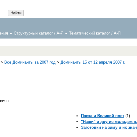
ения
Структурный каталог
/
А-Я
Тематический каталог
/
А-Я
>
Все Доминанты за 2007 год
>
Доминанты 15 от 12 апреля 2007 г.
ссиян
Пасха и Великий пост
(1)
"Наши" и другие молодежн
Заготовки на зиму и их зна