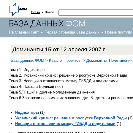
·
·
fom.ru
Поиск
На главный сайт
Первая страница базы данных
Новые поступл
Доминанты 15 от 12 апреля 2007 г.
База данных ФОМ
>
Каталог проектов
>
Доминанты. Поле мнений
Тема 1. Индикаторы
Тема 2. Украинский кризис: решение о роспуске Верховной Рады
Тема 3. Новации в отношениях между ГИБДД и водителями
Тема 4. Пасха и Великий пост
Тема 5."Наши" и другие молодежные движения
Тема 6.Заготовки на зиму и их значение для бюджета и рациона ро
Индикаторы
(1)
Украинский кризис: решение о роспуске Верховной Рады
(1)
Новации в отношениях между ГИБДД и водителями
(1)