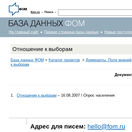
·
·
fom.ru
Поиск
На главный сайт
Первая страница базы данных
Новые поступл
Отношение к выборам
База данных ФОМ
>
Каталог проектов
>
Доминанты. Поле мнений
к выборам
Докумен
1.
Отношение к выборам
– 16.08.2007 / Опрос населения
Адрес для писем:
hello@fom.ru