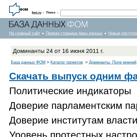
·
·
fom.ru
Поиск
На главный сайт
Первая страница базы данных
Новые поступл
Доминанты 24 от 16 июня 2011 г.
База данных ФОМ
>
Каталог проектов
>
Доминанты. Поле мнений
Скачать выпуск одним ф
Политические индикаторы
Доверие парламентским па
Доверие институтам власт
Уровень протестных настр