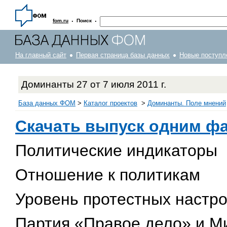
·
·
fom.ru
Поиск
На главный сайт
Первая страница базы данных
Новые поступл
Доминанты 27 от 7 июля 2011 г.
База данных ФОМ
>
Каталог проектов
>
Доминанты. Поле мнений
Скачать выпуск одним ф
Политические индикаторы
Отношение к политикам
Уровень протестных настр
Партия «Правое дело» и М