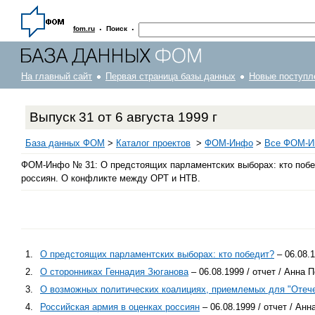
·
·
fom.ru
Поиск
На главный сайт
Первая страница базы данных
Новые поступл
Выпуск 31 от 6 августа 1999 г
База данных ФОМ
>
Каталог проектов
>
ФOM-Инфо
>
Все ФОМ-Ин
ФОМ-Инфо № 31: О предстоящих парламентских выборах: кто побед
россиян. О конфликте между ОРТ и НТВ.
1.
О предстоящих парламентских выборах: кто победит?
– 06.08.
2.
О сторонниках Геннадия Зюганова
– 06.08.1999 / отчет / Анна
3.
О возможных политических коалициях, приемлемых для "Отеч
4.
Российская армия в оценках россиян
– 06.08.1999 / отчет / Ан