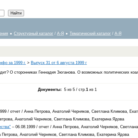
ения
Структурный каталог
/
А-Я
Тематический каталог
/
А-Я
фо за 1999 г.
>
Выпуск 31 от 6 августа 1999 г
ит? О сторонниках Геннадия Зюганова. О возможных политических коал
Документы:
5 из 5 / стр.
1
из 1
1999 / отчет / Анна Петрова, Анатолий Черняков, Светлана Климова, Ека
 Петрова, Анатолий Черняков, Светлана Климова, Екатерина Ядова
ества"
– 06.08.1999 / отчет / Анна Петрова, Анатолий Черняков, Светлан
на Петрова, Анатолий Черняков, Светлана Климова, Екатерина Ядова