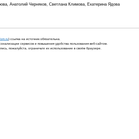
трова, Анатолий Черняков, Светлана Климова, Екатерина Ядова
fom.ru
) ссылка на источник обязательна.
онализации сервисов и повышения удобства пользования веб-сайтом.
ись, пожалуйста, ограничьте их использование в своём браузере.