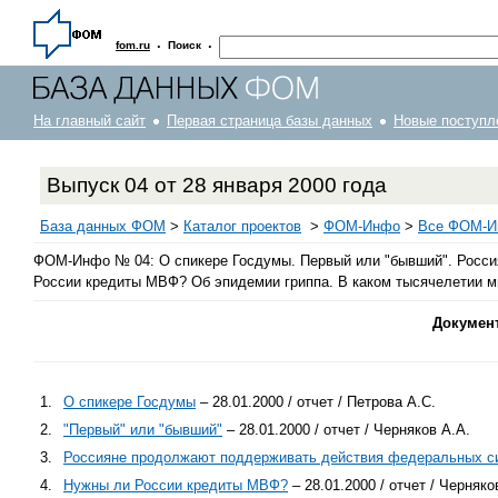
·
·
fom.ru
Поиск
На главный сайт
Первая страница базы данных
Новые поступл
Выпуск 04 от 28 января 2000 года
База данных ФОМ
>
Каталог проектов
>
ФOM-Инфо
>
Все ФОМ-Ин
ФОМ-Инфо № 04: О спикере Госдумы. Первый или "бывший". Росси
России кредиты МВФ? Об эпидемии гриппа. В каком тысячелетии м
Докумен
1.
О спикере Госдумы
– 28.01.2000 / отчет / Петрова А.С.
2.
"Первый" или "бывший"
– 28.01.2000 / отчет / Черняков А.А.
3.
Россияне продолжают поддерживать действия федеральных с
4.
Нужны ли России кредиты МВФ?
– 28.01.2000 / отчет / Черняко