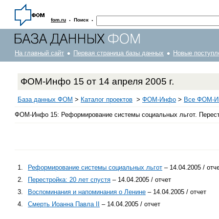
·
·
fom.ru
Поиск
На главный сайт
Первая страница базы данных
Новые поступл
ФОМ-Инфо 15 от 14 апреля 2005 г.
База данных ФОМ
>
Каталог проектов
>
ФOM-Инфо
>
Все ФОМ-Ин
ФОМ-Инфо 15: Реформирование системы социальных льгот. Перестро
1.
Реформирование системы социальных льгот
– 14.04.2005 / отч
2.
Перестройка: 20 лет спустя
– 14.04.2005 / отчет
3.
Воспоминания и напоминания о Ленине
– 14.04.2005 / отчет
4.
Смерть Иоанна Павла II
– 14.04.2005 / отчет