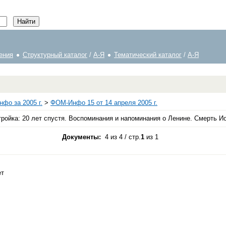
ения
Структурный каталог
/
А-Я
Тематический каталог
/
А-Я
фо за 2005 г.
>
ФОМ-Инфо 15 от 14 апреля 2005 г.
йка: 20 лет спустя. Воспоминания и напоминания о Ленине. Смерть Ио
Документы:
4 из 4 / стр.
1
из 1
ет