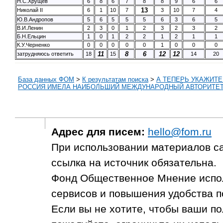
Н.С.Хрущев
6
8
6
7
8
8
9
6
6
13
Николай II
6
1
10
7
3
10
7
4
Ю.В.Андропов
5
6
5
5
5
6
3
6
5
В.И.Ленин
2
3
0
1
2
3
2
3
2
Б.Н.Ельцин
1
0
1
2
2
1
2
1
1
К.У.Черненко
0
0
0
0
0
1
0
0
0
11
8
6
12
12
затрудняюсь ответить
18
15
14
20
База данных ФОМ
>
К результатам поиска
>
А ТЕПЕРЬ УКАЖИТЕ
РОССИЯ ИМЕЛА НАИБОЛЬШИЙ МЕЖДУНАРОДНЫЙ АВТОРИТЕ
Адрес для писем:
hello@fom.ru
При использовании материалов с
ссылка на источник обязательна.
Фонд Общественное Мнение испол
сервисов и повышения удобства п
Если вы не хотите, чтобы ваши п