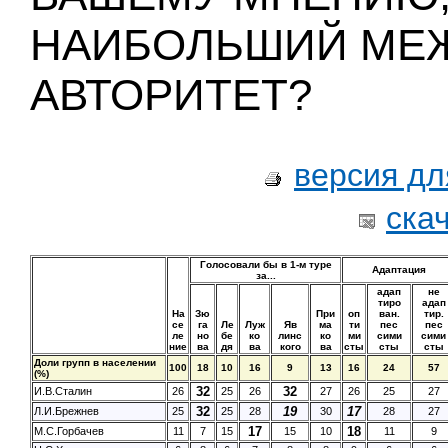
НАИБОЛЬШИЙ МЕ
АВТОРИТЕТ?
версия дл
ска
Голосовали бы в 1-м туре
Адаптация
за...
адап
не
тиро
адап
На
Зю
При
оп
ван.
тир.
се
га
Ле
Луж
Яв
ма
ти
пес
пес
ле
но
бе
ко
линс
ко
ми
сими
сими
ние
ва
дя
ва
кого
ва
сты
сты
сты
Доли групп в населении
100
18
10
16
9
13
16
24
57
(%)
32
32
И.В.Сталин
26
25
26
27
26
25
27
32
19
17
Л.И.Брежнев
25
25
28
30
28
27
17
18
М.С.Горбачев
11
7
15
15
10
11
9