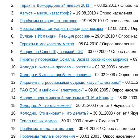
2.
Теракт в Домодедово 24 января 2011 г.
– 03.02.2011 / Опрос н
3.
Август – месяц катастроф?
– 19.08.2010 / Опрос населения
4.
Проблемы природных пожаров
– 19.08.2010 / Опрос населения
5.
Чрезвычайная ситуация: природные пожары
– 12.08.2010 / Оп
6.
Вулкан в Исландии. Реакция россиян
– 29.04.2010 / Опрос на
7.
Теракты в московском метро
– 08.04.2010 / Опрос населения
8.
Авария на Саяно-Шушенской ГЭС
– 03.09.2009 / Опрос населе
9.
Пираты у побережья Сомали. Захват российских моряков
– 09
10.
Холода и бытовые проблемы россиян
– 02.02.2006 / отчет
11.
Холода и бытовые проблемы россиян
– 02.02.2006 / Опрос на
12.
Инциденты с российскими судами: казус "Электрона"
– 03.11.2
13.
РАО ЕЭС и майский "электрошок"
– 09.06.2005 / Опрос насел
14.
Авария энергетической системы в США и Канаде
– 28.08.2003 
15.
Холодно. А что мы можем?
– 30.01.2003 / отчет / Якушева Т.
16.
Холодно. Кто виноват и что делать?
– 30.01.2003 / отчет / Яку
17.
Тепло наших домов
– 30.01.2003 / отчет / Якушева Т.
18.
Проблема тепла и отопления
– 30.01.2003 / Опрос населения
19.
Проблемы тепла и отопления
– 30.01.2003 / Опрос населения