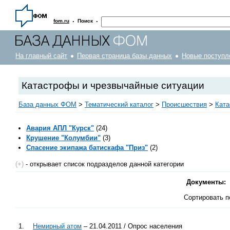
·
·
fom.ru
Поиск
На главный сайт
Первая страница базы данных
Новые поступл
Катастрофы и чрезвычайные ситуации
База данных ФОМ
>
Тематический каталог
>
Происшествия
>
Ката
Авария АПЛ "Курск"
(24)
Крушение "Колумбии"
(3)
Спасение экипажа батискафа "Приз"
(2)
(+)
- открывает список подразделов данной категории
Документы:
Сортировать п
1.
Немирный атом
– 21.04.2011 / Опрос населения