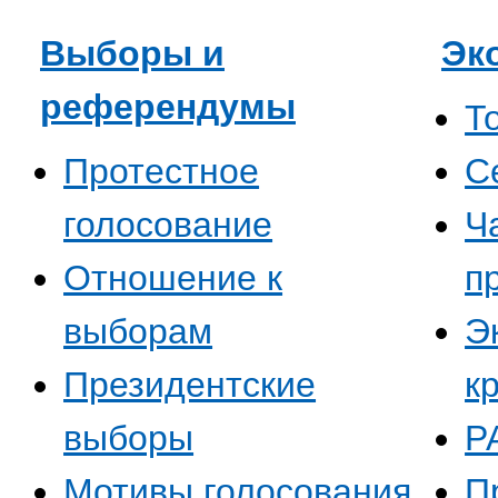
Выборы и
Эк
референдумы
Т
Протестное
C
голосование
Ч
Отношение к
п
выборам
Э
Президентские
к
выборы
Р
Мотивы голосования
П