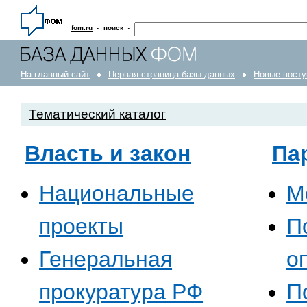
·
·
fom.ru
поиск
На главный сайт
Первая страница базы данных
Новые посту
Тематический каталог
Власть и закон
Па
Национальные
М
проекты
П
Генеральная
о
прокуратура РФ
П