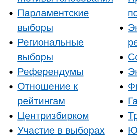
Парламентские
п
выборы
Э
Региональные
р
выборы
С
Референдумы
Э
Отношение к
Ф
рейтингам
Г
Центризбирком
Т
Участие в выборах
Ю