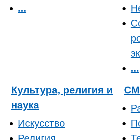
...
Н
С
р
э
...
Культура, религия и
СМ
наука
Р
Искусство
П
Религия
Т