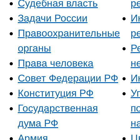
Судебная власть
р
Задачи России
И
Правоохранительные
р
органы
Р
Права человека
н
Совет Федерации РФ
И
Конституция РФ
У
Государственная
п
дума РФ
н
Армия
Ц