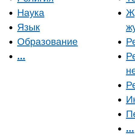
Наука
Ж
Язык
ж
Образование
Р
...
Р
н
Р
И
П
...