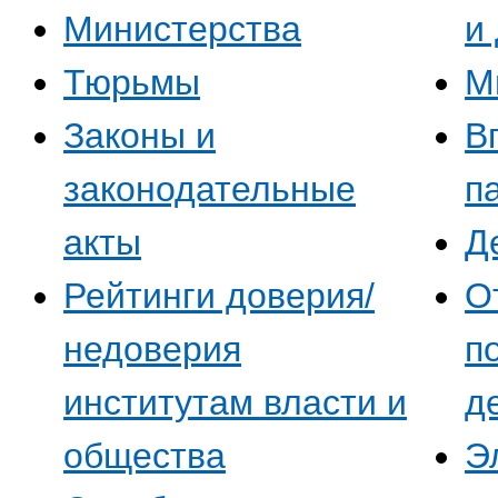
Министерства
и
Тюрьмы
М
Законы и
В
законодательные
п
акты
Д
Рейтинги доверия/
О
недоверия
п
институтам власти и
д
общества
Э