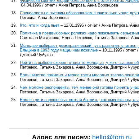
17.
Физически крепких людей больше всего в электоратах Жирино
04.04.1996 / отчет / Анна Петрова, Анна Воронцова
18.
Специалисты с высшим образованием значительно чаще други
Петрова, Анна Воронцова
19.
Кто, что и когда пьет
– 12.01.1996 / отчет / Анна Петрова, Анн
20.
Политика в предвыборных роликах надо показывать серьезны
Светлана Мигдисова, Елена Петренко, Татьяна Захарова, Анн
21.
Молодые выбирают демократический путь развития, считают,
Ельцина в 1993 году чаще, чем пожилые
– 10.11.1995 / отчет
Дмитрий Чубуков
22.
Пойти на выборы скорее готовы те молодые, у кого высшее о
Петренко, Татьяна Захарова, Анна Воронцо-ва, Дмитрий Чубу
23.
Большинство пожилых и менее трети молодых твердо решили
Петренко, Татьяна Захарова, Анна Воронцо-ва, Дмитрий Чубу
24.
Чем моложе респонденты, тем менее они готовы принять учас
Петренко, Татьяна Захарова, Анна Воронцо-ва, Дмитрий Чубу
25.
Более трети опрошенных хотели бы жить, как американцы, а ч
Петренко, Татьяна Захарова, Анна Воронцо-ва, Дмитрий Чубу
Адрес для писем:
hello@fom.ru