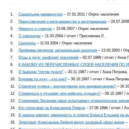
1.
Социальное неравенство
– 27.01.2011 / Опрос населения
2.
Представления о вегетарианстве и вегетарианцах
– 24.07.200
3.
Немного о гламуре
– 13.09.2007 / Опрос населения
4.
О скинхедах
– 11.03.2004 / отчет / Преснякова Л.
5.
Скинхеды
– 11.03.2004 / Опрос населения
6.
Проблемы регионов: региональные различия
– 13.02.2003 / О
7.
Отцы и дети: конфликт поколений
– 02.07.1999 / отчет / Анн
8.
К КАКОМУ ИЗ ПЕРЕЧИСЛЕННЫХ СЛОЕВ НАСЕЛЕНИЯ ПО 
9.
О бывшем "пятом пункте"
– 20.11.1997 / отчет / Анна Петрова
10.
Близкие по духу – кто они?
– 30.10.1997 / отчет / Анна Петро
11.
Стратегия успеха – коллективизм или индивидуализм?
– 16.10
12.
Стремиться к лучшему или избегать худшего?
– 09.10.1997 / 
13.
Сторонники Зюганова чаще испытывают отрицательные эмоци
14.
Кто голосовал за Александра Лебедя
– 27.06.1996 / отчет / 
15.
В народе крепнет уверенность в победе Бориса Ельцина на в
16.
Электорат Александра Лебедя ведет здоровый образ жизни
– 