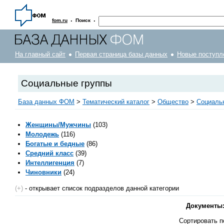
·
·
fom.ru
Поиск
На главный сайт
Первая страница базы данных
Новые поступл
Социальные группы
База данных ФОМ
>
Тематический каталог
>
Общество
>
Социаль
Женщины/Мужчины
(103)
Молодежь
(116)
Богатые и бедные
(86)
Средний класс
(39)
Интеллигенция
(7)
Чиновники
(24)
(+)
- открывает список подразделов данной категории
Документы
Сортировать п