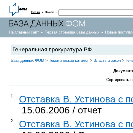
·
·
fom.ru
Поиск
На главный сайт
Первая страница базы данных
Новые поступл
Генеральная прокуратура РФ
База данных ФОМ
>
Тематический каталог
>
Власть и закон
>
Ген
Документ
Сортировать п
1.
Отставка В. Устинова с 
15.06.2006 / отчет
2.
Отставка В. Устинова с 