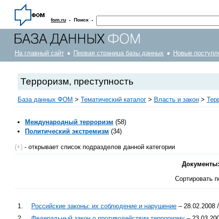
·
·
fom.ru
Поиск
На главный сайт
Первая страница базы данных
Новые поступл
Терроризм, преступность
База данных ФОМ
>
Тематический каталог
>
Власть и закон
>
Тер
Международный терроризм
(58)
Политический экстремизм
(34)
(+)
- открывает список подразделов данной категории
Документы
Сортировать п
1.
Российские законы: их соблюдение и нарушение
– 28.02.2008 
2.
Федеральный закон о противодействии терроризму
– 23.03.200