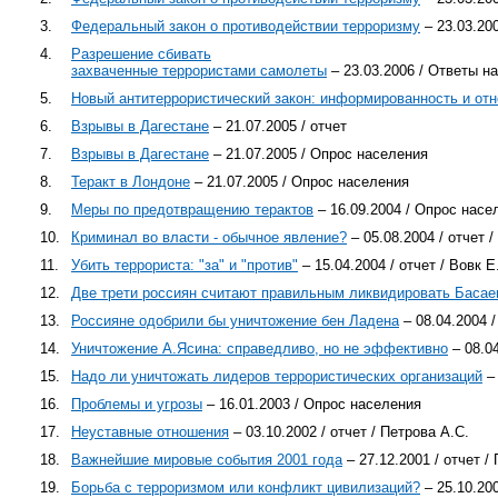
3.
Федеральный закон о противодействии терроризму
– 23.03.20
4.
Разрешение сбивать
захваченные террористами самолеты
– 23.03.2006 / Ответы н
5.
Новый антитеррористический закон: информированность и от
6.
Взрывы в Дагестане
– 21.07.2005 / отчет
7.
Взрывы в Дагестане
– 21.07.2005 / Опрос населения
8.
Теракт в Лондоне
– 21.07.2005 / Опрос населения
9.
Меры по предотвращению терактов
– 16.09.2004 / Опрос насе
10.
Криминал во власти - обычное явление?
– 05.08.2004 / отчет /
11.
Убить террориста: "за" и "против"
– 15.04.2004 / отчет / Вовк Е
12.
Две трети россиян считают правильным ликвидировать Басае
13.
Россияне одобрили бы уничтожение бен Ладена
– 08.04.2004 /
14.
Уничтожение А.Ясина: справедливо, но не эффективно
– 08.04
15.
Надо ли уничтожать лидеров террористических организаций
– 
16.
Проблемы и угрозы
– 16.01.2003 / Опрос населения
17.
Неуставные отношения
– 03.10.2002 / отчет / Петрова А.С.
18.
Важнейшие мировые события 2001 года
– 27.12.2001 / отчет /
19.
Борьба с терроризмом или конфликт цивилизаций?
– 25.10.20