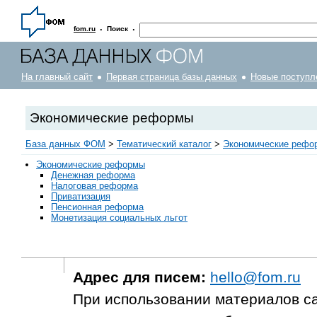
·
·
fom.ru
Поиск
На главный сайт
Первая страница базы данных
Новые поступл
Экономические реформы
База данных ФОМ
>
Тематический каталог
>
Экономические рефо
Экономические реформы
Денежная реформа
Налоговая реформа
Приватизация
Пенсионная реформа
Монетизация социальных льгот
Адрес для писем:
hello@fom.ru
При использовании материалов с