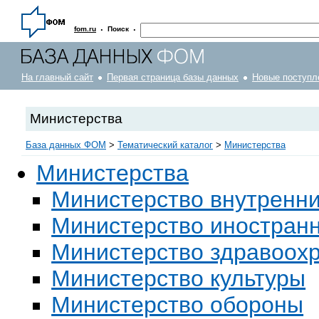
·
·
fom.ru
Поиск
На главный сайт
Первая страница базы данных
Новые поступл
Министерства
База данных ФОМ
>
Тематический каталог
>
Министерства
Министерства
Министерство внутренни
Министерство иностран
Министерство здравоох
Министерство культуры
Министерство обороны