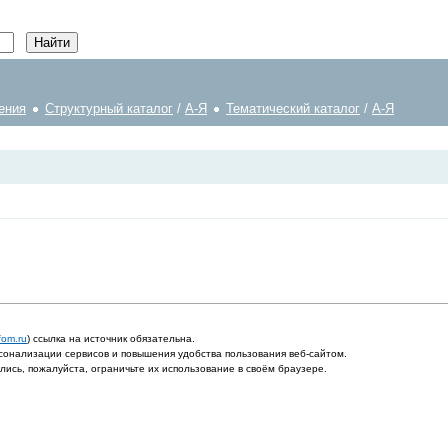
ения
Структурный каталог
/
А-Я
Тематический каталог
/
А-Я
fom.ru
) ссылка на источник обязательна.
онализации сервисов и повышения удобства пользования веб-сайтом.
ись, пожалуйста, ограничьте их использование в своём браузере.