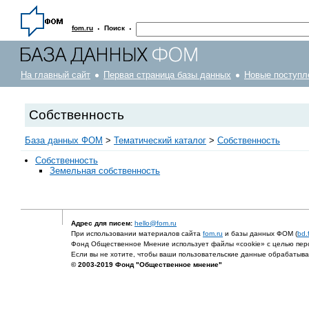
·
·
fom.ru
Поиск
На главный сайт
Первая страница базы данных
Новые поступл
Собственность
База данных ФОМ
>
Тематический каталог
>
Собственность
Собственность
Земельная собственность
Адрес для писем:
hello@fom.ru
При использовании материалов сайта
fom.ru
и базы данных ФОМ (
bd.
Фонд Общественное Мнение использует файлы «cookie» с целью перс
Если вы не хотите, чтобы ваши пользовательские данные обрабатывал
© 2003-2019 Фонд "Общественное мнение"