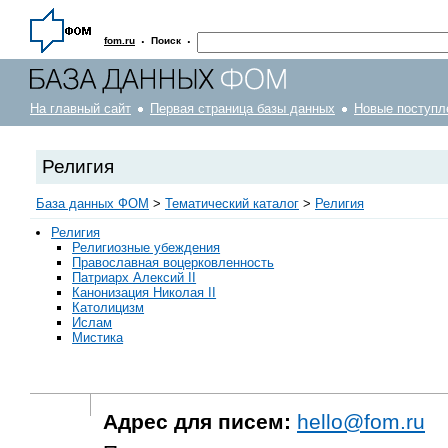
·
·
fom.ru
Поиск
На главный сайт
Первая страница базы данных
Новые поступл
Религия
База данных ФОМ
>
Тематический каталог
>
Религия
Религия
Религиозные убеждения
Православная воцерковленность
Патриарх Алексий II
Канонизация Николая II
Католицизм
Ислам
Мистика
Адрес для писем:
hello@fom.ru