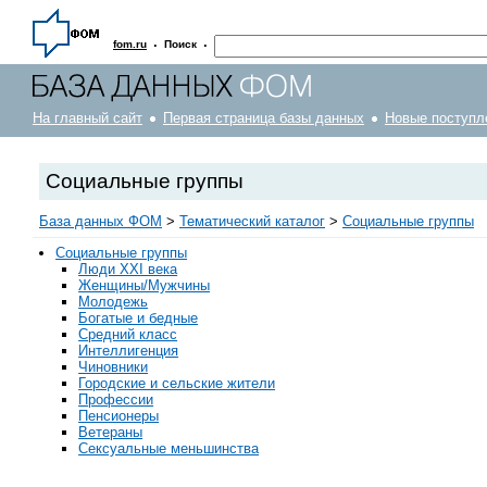
·
·
fom.ru
Поиск
На главный сайт
Первая страница базы данных
Новые поступл
Социальные группы
База данных ФОМ
>
Тематический каталог
>
Социальные группы
Социальные группы
Люди XXI века
Женщины/Мужчины
Молодежь
Богатые и бедные
Средний класс
Интеллигенция
Чиновники
Городские и сельские жители
Профессии
Пенсионеры
Ветераны
Сексуальные меньшинства