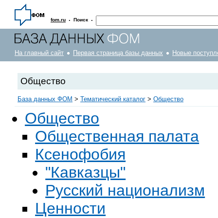
·
·
fom.ru
Поиск
На главный сайт
Первая страница базы данных
Новые поступл
Общество
База данных ФОМ
>
Тематический каталог
>
Общество
Общество
Общественная палата
Ксенофобия
"Кавказцы"
Русский национализм
Ценности