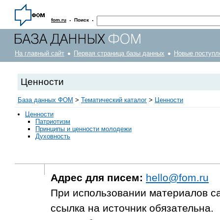
·
·
fom.ru
Поиск
На главный сайт
Первая страница базы данных
Новые поступл
Ценности
База данных ФОМ
>
Тематический каталог
>
Ценности
Ценности
Патриотизм
Принципы и ценности молодежи
Духовность
Адрес для писем:
hello@fom.ru
При использовании материалов с
ссылка на источник обязательна.