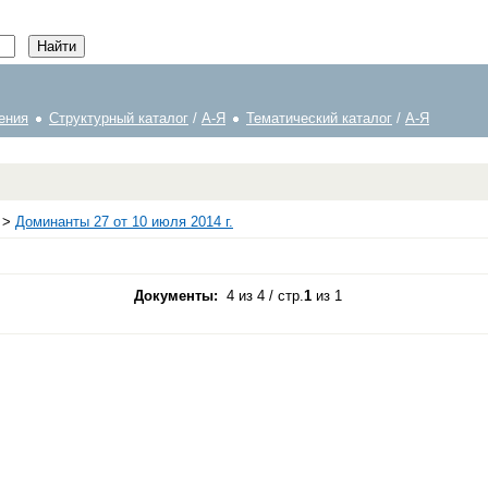
ения
Структурный каталог
/
А-Я
Тематический каталог
/
А-Я
>
Доминанты 27 от 10 июля 2014 г.
Документы:
4 из 4 / стр.
1
из 1