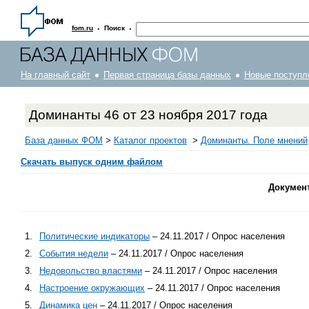
·
·
fom.ru
Поиск
На главный сайт
Первая страница базы данных
Новые поступл
Доминанты 46 от 23 ноября 2017 года
База данных ФОМ
>
Каталог проектов
>
Доминанты. Поле мнений
Скачать выпуск одним файлом
Докумен
1.
Политические индикаторы
– 24.11.2017 / Опрос населения
2.
События недели
– 24.11.2017 / Опрос населения
3.
Недовольство властями
– 24.11.2017 / Опрос населения
4.
Настроение окружающих
– 24.11.2017 / Опрос населения
5.
Динамика цен
– 24.11.2017 / Опрос населения