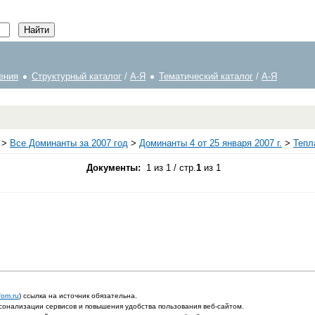
ения
Структурный каталог
/
А-Я
Тематический каталог
/
А-Я
>
Все Доминанты за 2007 год
>
Доминанты 4 от 25 января 2007 г.
>
Тепл
Документы:
1 из 1 / стр.
1
из 1
fom.ru
) ссылка на источник обязательна.
онализации сервисов и повышения удобства пользования веб-сайтом.