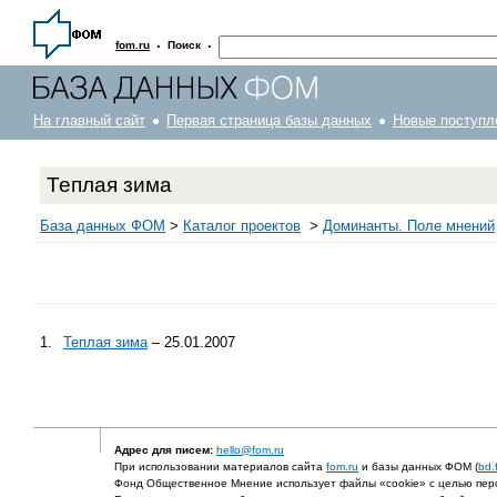
·
·
fom.ru
Поиск
На главный сайт
Первая страница базы данных
Новые поступл
Теплая зима
База данных ФОМ
>
Каталог проектов
>
Доминанты. Поле мнений
1.
Теплая зима
– 25.01.2007
Адрес для писем:
hello@fom.ru
При использовании материалов сайта
fom.ru
и базы данных ФОМ (
bd.
Фонд Общественное Мнение использует файлы «cookie» с целью перс