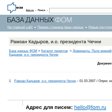
·
·
fom.ru
Поиск
На главный сайт
Первая страница базы данных
Новые поступл
Рамзан Кадыров, и.о. президента Чечни
База данных ФОМ
>
Каталог проектов
>
Доминанты. Поле мнений
Кадыров, и.о. президента Чечни
Докумен
1.
Рамзан Кадыров, и.о. президента Чечни
– 01.03.2007 / Опрос н
Адрес для писем:
hello@fom.ru