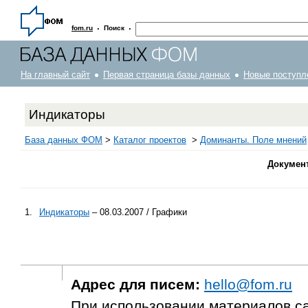
·
·
fom.ru
Поиск
На главный сайт
Первая страница базы данных
Новые поступл
Индикаторы
База данных ФОМ
>
Каталог проектов
>
Доминанты. Поле мнений
Докумен
1.
Индикаторы
– 08.03.2007 / Графики
Адрес для писем:
hello@fom.ru
При использовании материалов с