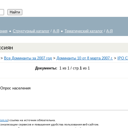
ения
Структурный каталог
/
А-Я
Тематический каталог
/
А-Я
ссиян
>
Все Доминанты за 2007 год
>
Доминанты 10 от 8 марта 2007 г.
>
IPO С
Документы:
1 из 1 / стр.
1
из 1
/ Опрос населения
fom.ru
) ссылка на источник обязательна.
онализации сервисов и повышения удобства пользования веб-сайтом.