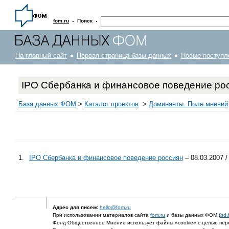
·
·
fom.ru
Поиск
На главный сайт
Первая страница базы данных
Новые поступл
IPO Сбербанка и финансовое поведение ро
База данных ФОМ
>
Каталог проектов
>
Доминанты. Поле мнений
1.
IPO Сбербанка и финансовое поведение россиян
– 08.03.2007 
Адрес для писем:
hello@fom.ru
При использовании материалов сайта
fom.ru
и базы данных ФОМ (
bd.
Фонд Общественное Мнение использует файлы «cookie» с целью перс