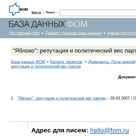
·
·
fom.ru
Поиск
На главный сайт
Первая страница базы данных
Новые поступл
"Яблоко": репутация и политический вес пар
База данных ФОМ
>
Каталог проектов
>
Доминанты. Поле мнений
репутация и политический вес партии
Докумен
1.
"Яблоко": репутация и политический вес партии
– 29.03.2007 / 
Адрес для писем:
hello@fom.ru