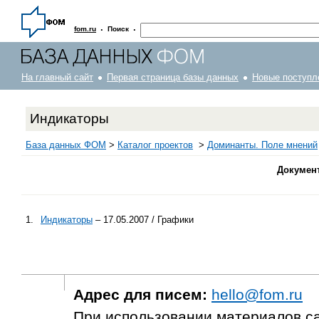
·
·
fom.ru
Поиск
На главный сайт
Первая страница базы данных
Новые поступл
Индикаторы
База данных ФОМ
>
Каталог проектов
>
Доминанты. Поле мнений
Докумен
1.
Индикаторы
– 17.05.2007 / Графики
Адрес для писем:
hello@fom.ru
При использовании материалов с