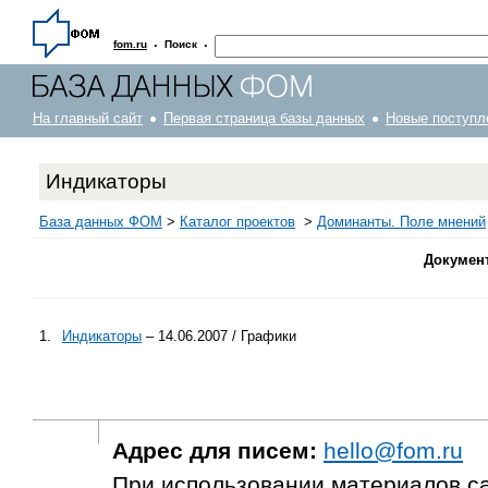
·
·
fom.ru
Поиск
На главный сайт
Первая страница базы данных
Новые поступл
Индикаторы
База данных ФОМ
>
Каталог проектов
>
Доминанты. Поле мнений
Докумен
1.
Индикаторы
– 14.06.2007 / Графики
Адрес для писем:
hello@fom.ru
При использовании материалов с