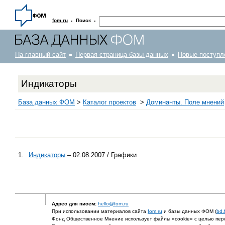
·
·
fom.ru
Поиск
На главный сайт
Первая страница базы данных
Новые поступл
Индикаторы
База данных ФОМ
>
Каталог проектов
>
Доминанты. Поле мнений
1.
Индикаторы
– 02.08.2007 / Графики
Адрес для писем:
hello@fom.ru
При использовании материалов сайта
fom.ru
и базы данных ФОМ (
bd.
Фонд Общественное Мнение использует файлы «cookie» с целью перс