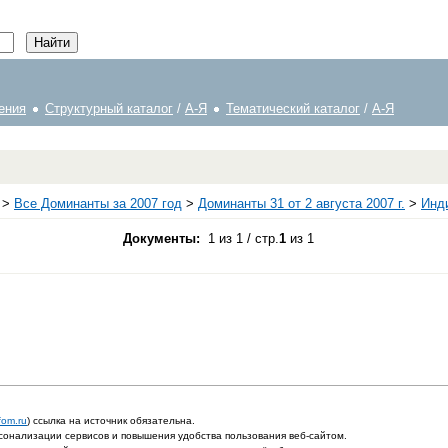
ения
Структурный каталог
/
А-Я
Тематический каталог
/
А-Я
>
Все Доминанты за 2007 год
>
Доминанты 31 от 2 августа 2007 г.
>
Инд
Документы:
1 из 1 / стр.
1
из 1
fom.ru
) ссылка на источник обязательна.
онализации сервисов и повышения удобства пользования веб-сайтом.