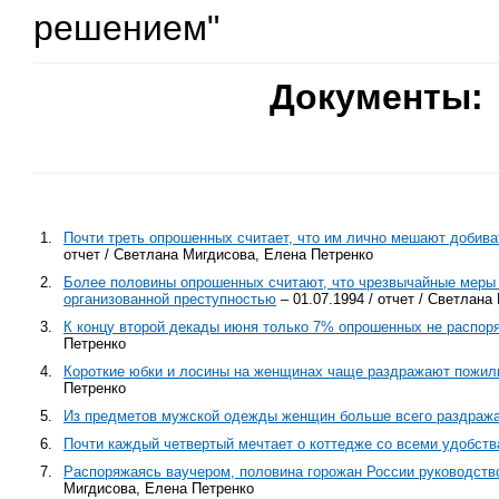
решением"
Документы:
1.
Почти треть опрошенных считает, что им лично мешают добива
отчет / Светлана Мигдисова, Елена Петренко
2.
Более половины опрошенных считают, что чрезвычайные меры 
организованной преступностью
– 01.07.1994 / отчет / Светлан
3.
К концу второй декады июня только 7% опрошенных не распор
Петренко
4.
Короткие юбки и лосины на женщинах чаще раздражают пожи
Петренко
5.
Из предметов мужской одежды женщин больше всего раздраж
6.
Почти каждый четвертый мечтает о коттедже со всеми удобст
7.
Распоряжаясь ваучером, половина горожан России руководств
Мигдисова, Елена Петренко