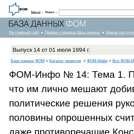
·
·
fom.ru
Поиск
На главный сайт
Первая страница базы данных
Новые поступл
Выпуск 14 от 01 июля 1994 г.
База данных ФОМ
>
Каталог проектов
>
ФOM-Инфо
>
Все ФОМ-Ин
ФОМ-Инфо № 14: Тема 1. П
что им лично мешают добив
политические решения руко
половины опрошенных счит
даже противоречащие Конст