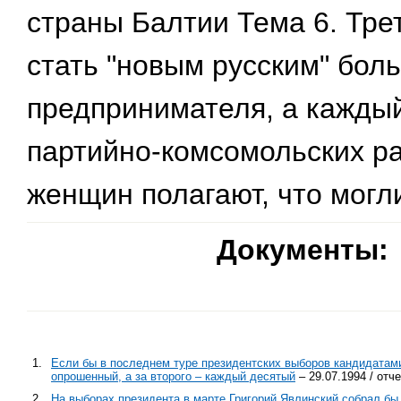
страны Балтии Тема 6. Тре
стать "новым русским" бол
предпринимателя, а каждый
партийно-комсомольских р
женщин полагают, что могл
Документы:
1.
Если бы в последнем туре президентских выборов кандидатами
опрошенный, а за второго – каждый десятый
– 29.07.1994 / отч
2.
На выборах президента в марте Григорий Явлинский собрал бы 