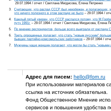
29.07.1994 / отчет / Светлана Мигдисова, Елена Петренко
3.
Считающих, что распад СССР был неизбежен, и полагающих, чт
что ничего полезного в этом распаде не было
– 29.07.1994 / от
4.
Каждый пятый уверен, что СССР распался потому, что М.Горбач
путч 1991г.
– 29.07.1994 / отчет / Светлана Мигдисова, Елена П
5.
По мнению респондентов, больше всего выиграли от распада 
6.
Треть опрошенных полагает, что стать "новым русским" больш
бывших партийно-комсомольских работников
– 29.07.1994 / от
7.
Мужчины чаще женщин полагают, что могли бы стать "новыми 
Адрес для писем:
hello@fom.ru
При использовании материалов с
ссылка на источник обязательна.
Фонд Общественное Мнение испол
сервисов и повышения удобства п