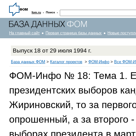
·
·
fom.ru
Поиск
На главный сайт
Первая страница базы данных
Новые поступл
Выпуск 18 от 29 июля 1994 г.
База данных ФОМ
>
Каталог проектов
>
ФOM-Инфо
>
Все ФОМ-Ин
ФОМ-Инфо № 18: Тема 1. Е
президентских выборов кан
Жириновский, то за первог
опрошенный, а за второго 
выборах президента в март