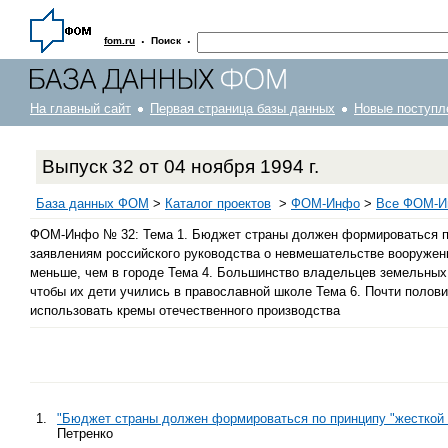
·
·
fom.ru
Поиск
На главный сайт
Первая страница базы данных
Новые поступл
Выпуск 32 от 04 ноября 1994 г.
База данных ФОМ
>
Каталог проектов
>
ФOM-Инфо
>
Все ФОМ-Ин
ФОМ-Инфо № 32: Тема 1. Бюджет страны должен формироваться по 
заявлениям российского руководства о невмешательстве вооруженн
меньше, чем в городе Тема 4. Большинство владельцев земельных 
чтобы их дети учились в православной школе Тема 6. Почти полови
использовать кремы отечественного производства
1.
"Бюджет страны должен формироваться по принципу "жесткой
Петренко