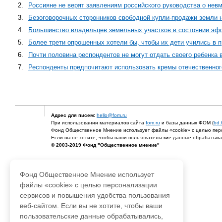
2.
Россияне не верят заявлениям российского руководства о не
3.
Безоговорочных сторонников свободной купли-продажи земли н
4.
Большинство владельцев земельных участков в состоянии эфф
5.
Более трети опрошенных хотели бы, чтобы их дети учились в 
6.
Почти половина респондентов не могут отдать своего ребенка 
7.
Респонденты предпочитают использовать кремы отечественног
Адрес для писем:
hello@fom.ru
При использовании материалов сайта
fom.ru
и базы данных ФОМ (
bd.
Фонд Общественное Мнение использует файлы «cookie» с целью перс
Если вы не хотите, чтобы ваши пользовательские данные обрабатывал
© 2003-2019 Фонд "Общественное мнение"
Фонд Общественное Мнение использует
файлы «cookie» с целью персонализации
сервисов и повышения удобства пользования
веб-сайтом. Если вы не хотите, чтобы ваши
пользовательские данные обрабатывались,