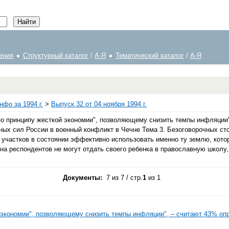
ения
Структурный каталог
/
А-Я
Тематический каталог
/
А-Я
фо за 1994 г.
>
Выпуск 32 от 04 ноября 1994 г.
принципу жесткой экономии", позволяющему снизить темпы инфляции",
ых сил России в военный конфликт в Чечне Тема 3. Безоговорочных ст
участков в состоянии эффективно использовать именно ту землю, котор
на респондентов не могут отдать своего ребенка в православную школу,
Документы:
7 из 7 / стр.
1
из 1
 экономии", позволяющему снизить темпы инфляции", – считают 43% о