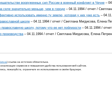
вмешательстве вооруженных сил России в военный конфликт в Чечне
– 04
а селе значительно меньше, чем в городе
– 04.11.1994 / отчет / Светла
ективно использовать именно ту землю, которая у них уже есть
– 04.11
православной школе
– 04.11.1994 / отчет / Светлана Мигдисова, Елена П
в православную школу, потому что ее нет поблизости
– 04.11.1994 / отче
о производства
– 04.11.1994 / отчет / Светлана Мигдисова, Елена Петре
fom.ru
) ссылка на источник обязательна.
онализации сервисов и повышения удобства пользования веб-сайтом.
ись, пожалуйста, ограничьте их использование в своём браузере.