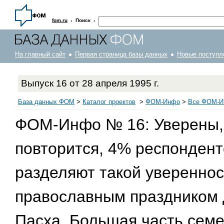
·
·
fom.ru
Поиск
На главный сайт
Первая страница базы данных
Новые поступл
Выпуск 16 от 28 апреля 1995 г.
База данных ФОМ
>
Каталог проектов
>
ФOM-Инфо
>
Все ФОМ-Ин
ФОМ-Инфо № 16: Уверены, 
повторится, 4% респондент
разделяют такой уверенно
православным праздником 
Пасха. Большая часть семе