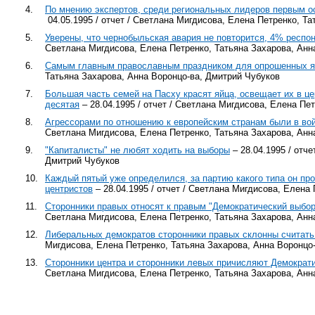
4.
По мнению экспертов, среди региональных лидеров первым ос
04.05.1995 / отчет / Светлана Мигдисова, Елена Петренко, Т
5.
Уверены, что чернобыльская авария не повторится, 4% респо
Светлана Мигдисова, Елена Петренко, Татьяна Захарова, Анн
6.
Самым главным православным праздником для опрошенных я
Татьяна Захарова, Анна Воронцо-ва, Дмитрий Чубуков
7.
Большая часть семей на Пасху красят яйца, освещает их в ц
десятая
– 28.04.1995 / отчет / Светлана Мигдисова, Елена Пе
8.
Агрессорами по отношению к европейским странам были в вой
Светлана Мигдисова, Елена Петренко, Татьяна Захарова, Анн
9.
"Капиталисты" не любят ходить на выборы
– 28.04.1995 / отч
Дмитрий Чубуков
10.
Каждый пятый уже определился, за партию какого типа он про
центристов
– 28.04.1995 / отчет / Светлана Мигдисова, Елена
11.
Сторонники правых относят к правым "Демократический выбор
Светлана Мигдисова, Елена Петренко, Татьяна Захарова, Анн
12.
Либеральных демократов сторонники правых склонны считать
Мигдисова, Елена Петренко, Татьяна Захарова, Анна Воронцо
13.
Сторонники центра и сторонники левых причисляют Демократи
Светлана Мигдисова, Елена Петренко, Татьяна Захарова, Анн