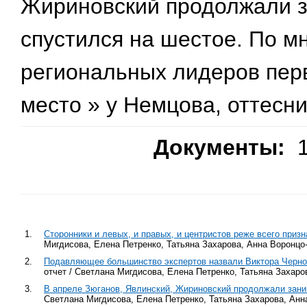
Жириновский продолжали з
спустился на шестое. По м
региональных лидеров перв
место » у Немцова, оттесн
Документы:
1
1.
Сторонники и левых, и правых, и центристов реже всего при
Мигдисова, Елена Петренко, Татьяна Захарова, Анна Воронцо
2.
Подавляющее большинство экспертов назвали Виктора Черн
отчет / Светлана Мигдисова, Елена Петренко, Татьяна Захаро
3.
В апреле Зюганов, Явлинский, Жириновский продолжали зани
Светлана Мигдисова, Елена Петренко, Татьяна Захарова, Анн