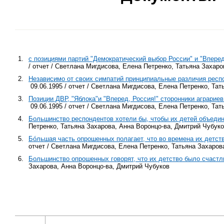
1.
с позициями партий "Демократический выбор России" и "Впере
/ отчет / Светлана Мигдисова, Елена Петренко, Татьяна Захар
2.
Независимо от своих симпатий принципиальные различия респо
09.06.1995 / отчет / Светлана Мигдисова, Елена Петренко, Та
3.
Позиции ДВР, "Яблока"и "Вперед, Россия!" сторонники аграрие
09.06.1995 / отчет / Светлана Мигдисова, Елена Петренко, Та
4.
Большинство респондентов хотели бы, чтобы их детей объедин
Петренко, Татьяна Захарова, Анна Воронцо-ва, Дмитрий Чубук
5.
Бóльшая часть опрошенных полагает, что во времена их детст
отчет / Светлана Мигдисова, Елена Петренко, Татьяна Захаров
6.
Большинство опрошенных говорят, что их детство было счаст
Захарова, Анна Воронцо-ва, Дмитрий Чубуков