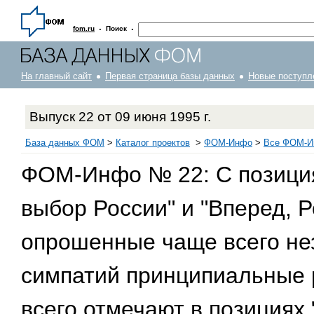
·
·
fom.ru
Поиск
На главный сайт
Первая страница базы данных
Новые поступл
Выпуск 22 от 09 июня 1995 г.
База данных ФОМ
>
Каталог проектов
>
ФOM-Инфо
>
Все ФОМ-Ин
ФОМ-Инфо № 22: С позиция
выбор России" и "Вперед, Р
опрошенные чаще всего не
симпатий принципиальные 
всего отмечают в позициях 