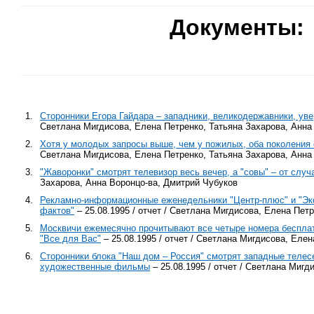
Документы:
1.
Сторонники Егора Гайдара – западники, великодержавники, ув
Светлана Мигдисова, Елена Петренко, Татьяна Захарова, Анна
2.
Хотя у молодых запросы выше, чем у пожилых, оба поколения 
Светлана Мигдисова, Елена Петренко, Татьяна Захарова, Анна
3.
"Жаворонки" смотрят телевизор весь вечер, а "совы" – от случ
Захарова, Анна Воронцо-ва, Дмитрий Чубуков
4.
Рекламно-информационные еженедельники "Центр-плюс" и "Экс
фактов"
– 25.08.1995 / отчет / Светлана Мигдисова, Елена Пет
5.
Москвичи ежемесячно прочитывают все четыре номера бесплатн
"Все для Вас"
– 25.08.1995 / отчет / Светлана Мигдисова, Еле
6.
Сторонники блока "Наш дом – Россия" смотрят западные теле
художественные фильмы
– 25.08.1995 / отчет / Светлана Миг