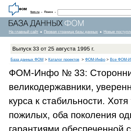
·
·
fom.ru
Поиск
На главный сайт
Первая страница базы данных
Новые поступл
Выпуск 33 от 25 августа 1995 г.
База данных ФОМ
>
Каталог проектов
>
ФOM-Инфо
>
Все ФОМ-Ин
ФОМ-Инфо № 33: Сторонник
великодержавники, уверен
курса к стабильности. Хот
пожилых, оба поколения о
гарантиями обеспеченной с