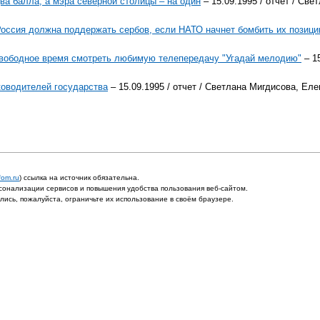
ва балла, а мэра северной столицы – на один
– 15.09.1995 / отчет / Св
Россия должна поддержать сербов, если НАТО начнет бомбить их позици
 свободное время смотреть любимую телепередачу "Угадай мелодию"
– 15
ководителей государства
– 15.09.1995 / отчет / Светлана Мигдисова, Ел
fom.ru
) ссылка на источник обязательна.
онализации сервисов и повышения удобства пользования веб-сайтом.
ись, пожалуйста, ограничьте их использование в своём браузере.