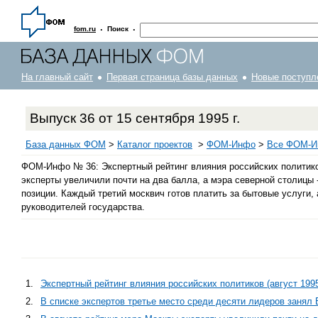
·
·
fom.ru
Поиск
На главный сайт
Первая страница базы данных
Новые поступл
Выпуск 36 от 15 сентября 1995 г.
База данных ФОМ
>
Каталог проектов
>
ФOM-Инфо
>
Все ФОМ-Ин
ФОМ-Инфо № 36: Экспертный рейтинг влияния российских политиков 
эксперты увеличили почти на два балла, а мэра северной столицы 
позиции. Каждый третий москвич готов платить за бытовые услуги
руководителей государства.
1.
Экспертный рейтинг влияния российских политиков (август 1995 
2.
В списке экспертов третье место среди десяти лидеров занял