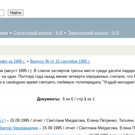
ения
Структурный каталог
/
А-Я
Тематический каталог
/
А-Я
фо за 1995 г.
>
Выпуск 36 от 15 сентября 1995 г.
(август 1995 г.). В списке экспертов третье место среди десяти лидер
- на один. Полтора года назад менее четверти опрошенных считали, чт
, а в свободное время смотреть любимую телепередачу "Угадай мелодию
Документы:
6 из 6 / стр.
1
из 1
г.)
– 15.09.1995 / отчет / Светлана Мигдисова, Елена Петренко, Татьян
 Виктор Черномырдин
– 15.09.1995 / отчет / Светлана Мигдисова, Елена 