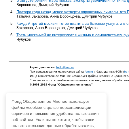
3.
В августе рейтинг мэра Москвы эксперты увеличили почти на д
Воронцо-ва, Дмитрий Чубуков
4.
Полтора года назад менее четверти опрошенных считали, что 
Татьяна Захарова, Анна Воронцо-ва, Дмитрий Чубуков
5.
Каждый третий москвич готов платить за бытовые услуги, а в
Захарова, Анна Воронцо-ва, Дмитрий Чубуков
6.
Треть москвичей не интересуются жизнью и самочувствием ру
Чубуков
Адрес для писем:
hello@fom.ru
При использовании материалов сайта
fom.ru
и базы данных ФОМ (
bd.
Фонд Общественное Мнение использует файлы «cookie» с целью перс
Если вы не хотите, чтобы ваши пользовательские данные обрабатывал
© 2003-2019 Фонд "Общественное мнение"
Фонд Общественное Мнение использует
файлы «cookie» с целью персонализации
сервисов и повышения удобства пользования
веб-сайтом. Если вы не хотите, чтобы ваши
пользовательские данные обрабатывались,