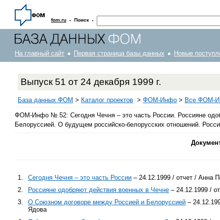
·
·
fom.ru
Поиск
На главный сайт
Первая страница базы данных
Новые поступл
Выпуск 51 от 24 декабря 1999 г.
База данных ФОМ
>
Каталог проектов
>
ФOM-Инфо
>
Все ФОМ-Ин
ФОМ-Инфо № 52: Сегодня Чечня – это часть России. Россияне одо
Белоруссией. О будущем российско-белорусских отношений. Росси
Докумен
1.
Сегодня Чечня – это часть России
– 24.12.1999 / отчет / Анна
2.
Россияне одобряют действия военных в Чечне
– 24.12.1999 / 
3.
О Союзном договоре между Россией и Белоруссией
– 24.12.19
Ядова