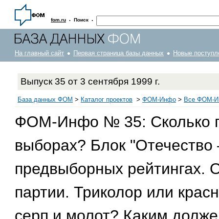
·
·
fom.ru
Поиск
На главный сайт
Первая страница базы данных
Новые поступл
Выпуск 35 от 3 сентября 1999 г.
База данных ФОМ
>
Каталог проектов
>
ФOM-Инфо
>
Все ФОМ-Ин
ФОМ-Инфо № 35: Сколько п
выборах? Блок "Отечество 
предвыборных рейтингах. 
партии. Триколор или крас
серп и молот? Каким долже