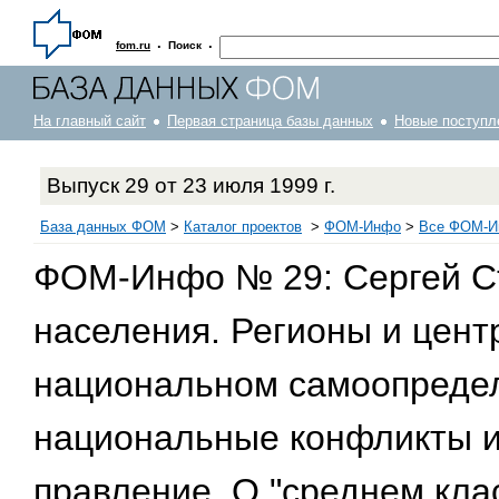
·
·
fom.ru
Поиск
На главный сайт
Первая страница базы данных
Новые поступл
Выпуск 29 от 23 июля 1999 г.
База данных ФОМ
>
Каталог проектов
>
ФOM-Инфо
>
Все ФОМ-Ин
ФОМ-Инфо № 29: Сергей С
населения. Регионы и цент
национальном самоопредел
национальные конфликты и
правление. О "среднем клас