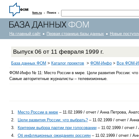
·
·
fom.ru
Поиск
На главный сайт
Первая страница базы данных
Новые поступл
Выпуск 06 от 11 февраля 1999 г.
База данных ФОМ
>
Каталог проектов
>
ФOM-Инфо
>
Все ФОМ-Ин
ФОМ-Инфо № 11: Место России в мире. Цели развития России: что 
Самые авторитетные журналисты – телевизионные.
1.
Место России в мире
– 11.02.1999 / отчет / Анна Петрова, Ан
2.
Цели развития России: что выбрать?
– 11.02.1999 / отчет / Ан
3.
Критерии выбора партии при голосовании
– 11.02.1999 / отчет
4.
Об инфляционных ожиданиях россиян
– 11.02.1999 / отчет / 