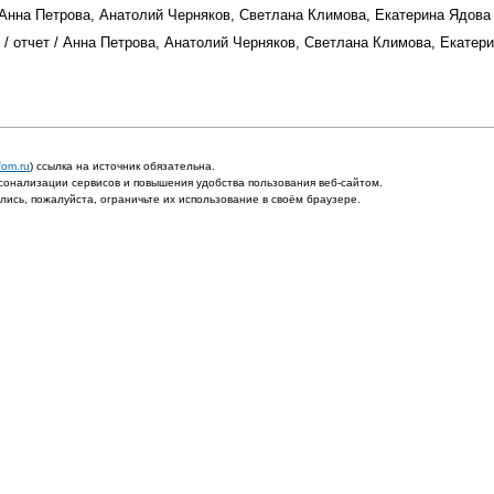
 / Анна Петрова, Анатолий Черняков, Светлана Климова, Екатерина Ядова
9 / отчет / Анна Петрова, Анатолий Черняков, Светлана Климова, Екатер
fom.ru
) ссылка на источник обязательна.
онализации сервисов и повышения удобства пользования веб-сайтом.
ись, пожалуйста, ограничьте их использование в своём браузере.